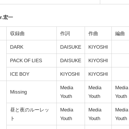
Dr.宏一
収録曲
作詞
作曲
編曲
DARK
DAISUKE
KIYOSHI
PACK OF LIES
DAISUKE
KIYOSHI
ICE BOY
KIYOSHI
KIYOSHI
Media
Media
Media
Missing
Youth
Youth
Youth
昼と夜のルーレッ
Media
Media
Media
ト
Youth
Youth
Youth