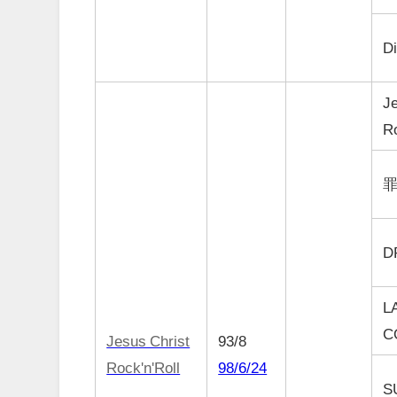
Di
Je
Ro
D
L
C
Jesus Christ
93/8
Rock'n'Roll
98/6/24
S