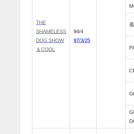
M
THE
SHAMELESS
94/4
DOG SHOW
97/3/25
P
＆COOL
C
G
G
D