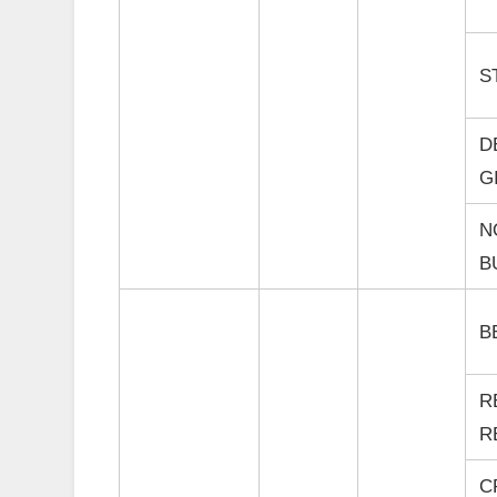
S
D
G
N
B
B
R
R
C