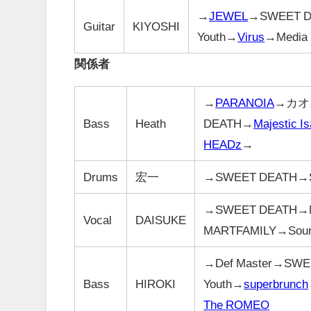
→
JEWEL
→SWEET D
Guitar
KIYOSHI
Youth→
Virus
→Media 
関係者
→
PARANOIA
→カオ
Bass
Heath
DEATH→
Majestic Is
HEADz
→
Drums
宏一
→SWEET DEATH→S
→SWEET DEATH→M
Vocal
DAISUKE
MARTFAMILY→Soun
→Def Master→SWE
Bass
HIROKI
Youth→
superbrunch
The ROMEO