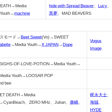
EATH→Media
hide with Spread Beaver
、
Lucy
、
Youth→
machine
黒夢
、MAD BEAVERS
スモード→
Beet Sweet
(Vo)→SWEET
Vogus
abelle
→Media Youth→
X JAPAN
→
Dope
Image
IGHS-OF-LOVE-POTION→Media Youth→
edia Youth→LOOSAR POP
d bee
ET DEATH→Media
梶永大士
、
→CyanBeach、ZERO MHz、Julian、
廣嶋
、
海賊
、
HYDE