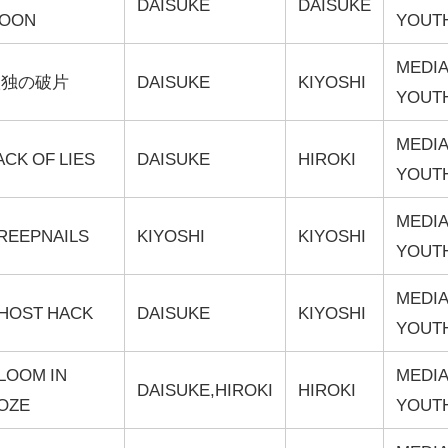
DAISUKE
DAISUKE
OON
YOUT
MEDIA
孤独の破片
DAISUKE
KIYOSHI
YOUT
MEDIA
ACK OF LIES
DAISUKE
HIROKI
YOUT
MEDIA
REEPNAILS
KIYOSHI
KIYOSHI
YOUT
MEDIA
HOST HACK
DAISUKE
KIYOSHI
YOUT
LOOM IN
MEDIA
DAISUKE,HIROKI
HIROKI
OZE
YOUT