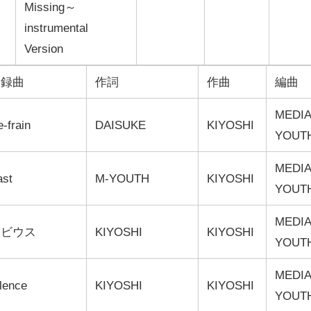
Missing～
instrumental
Version
収録曲
作詞
作曲
編曲
MEDIA
-frain
DAISUKE
KIYOSHI
YOUT
MEDIA
ast
M-YOUTH
KIYOSHI
YOUT
MEDIA
メビウス
KIYOSHI
KIYOSHI
YOUT
MEDIA
lence
KIYOSHI
KIYOSHI
YOUT