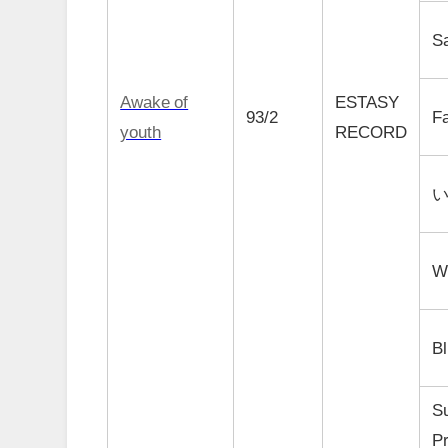
S
Awake of
ESTASY
93/2
F
youth
RECORD
W
B
Su
P