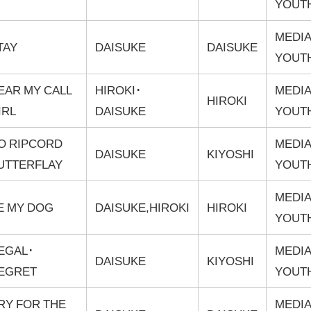
YOUT
MEDIA
TAY
DAISUKE
DAISUKE
YOUT
EAR MY CALL
HIROKI･
MEDIA
HIROKI
IRL
DAISUKE
YOUT
O RIPCORD
MEDIA
DAISUKE
KIYOSHI
UTTERFLAY
YOUT
MEDIA
E MY DOG
DAISUKE,HIROKI
HIROKI
YOUT
EGAL･
MEDIA
DAISUKE
KIYOSHI
EGRET
YOUT
RY FOR THE
MEDIA