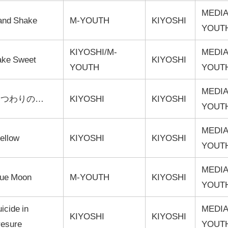
MEDIA
and Shake
M-YOUTH
KIYOSHI
YOUT
KIYOSHI/M-
MEDIA
ake Sweet
KIYOSHI
YOUTH
YOUT
MEDIA
いつわりの…
KIYOSHI
KIYOSHI
YOUT
MEDIA
ellow
KIYOSHI
KIYOSHI
YOUT
MEDIA
lue Moon
M-YOUTH
KIYOSHI
YOUT
icide in
MEDIA
KIYOSHI
KIYOSHI
resure
YOUT