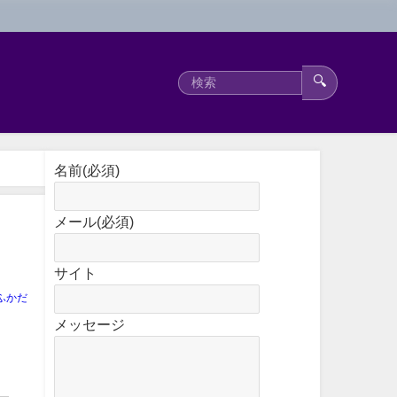
🔍
名前
(必須)
メール
(必須)
サイト
ふかだ
メッセージ