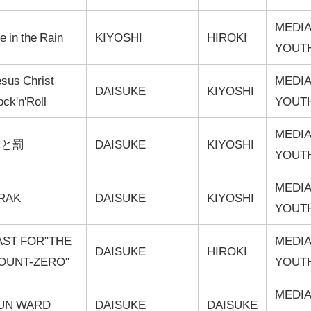
MEDIA
e in the Rain
KIYOSHI
HIROKI
YOUT
sus Christ
MEDIA
DAISUKE
KIYOSHI
ck'n'Roll
YOUT
MEDIA
罪と罰
DAISUKE
KIYOSHI
YOUT
MEDIA
RAK
DAISUKE
KIYOSHI
YOUT
AST FOR"THE
MEDIA
DAISUKE
HIROKI
OUNT-ZERO"
YOUT
MEDIA
UN WARD
DAISUKE
DAISUKE