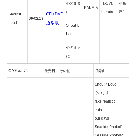
心のまま
Takuya
小森
KANATA
に
Harada
茂生
CD+DVD
Shout It
09/02/18
通常版
Loud
Shout It
Loud
心のまま
に
CDアルバム
発売日
その他
収録曲
Shout It Loud
心のままに
fake realistic
truth
our days
Seaside Photo♯1
Seaside Photo♯2