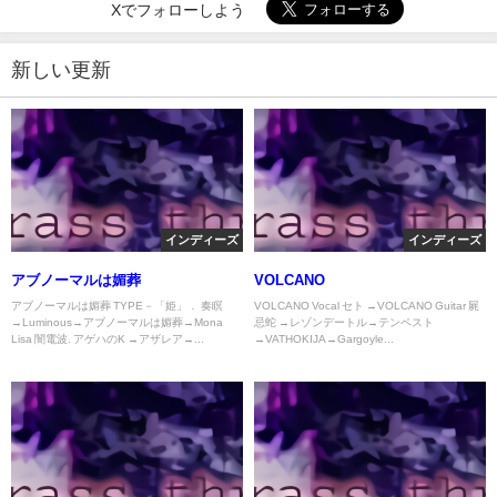
Xでフォローしよう
新しい更新
インディーズ
インディーズ
アブノーマルは媚葬
VOLCANO
アブノーマルは媚葬 TYPE－「姫」． 奏瞑
VOLCANO Vocal セト →VOLCANO Guitar 屍
→Luminous→アブノーマルは媚葬→Mona
忌蛇 →レゾンデートル→テンペスト
Lisa 闇電波. アゲハのK →アザレア→...
→VATHOKIJA→Gargoyle...