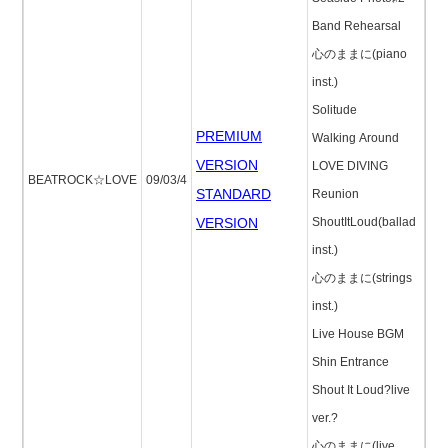
Band Rehearsal
心のままに(piano
inst.)
Solitude
PREMIUM
Walking Around
VERSION
LOVE DIVING
BEATROCK☆LOVE
09/03/4
STANDARD
Reunion
VERSION
ShoutItLoud(ballad
inst.)
心のままに(strings
inst.)
Live House BGM
Shin Entrance
Shout It Loud?live
ver.?
心のままに(live