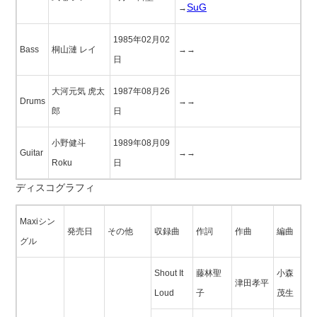
SuG
→
1985年02月02
Bass
桐山漣 レイ
→→
日
大河元気 虎太
1987年08月26
Drums
→→
郎
日
小野健斗
1989年08月09
Guitar
→→
Roku
日
ディスコグラフィ
Maxiシン
発売日
その他
収録曲
作詞
作曲
編曲
グル
Shout It
藤林聖
小森
津田孝平
Loud
子
茂生