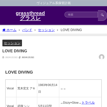
ヴィジュアル系保管計画
grassthread
🔍
グラスレ
ホーム
バンド
セッション
LOVE DIVING
セッション
LOVE DIVING
2021年2月23日
2021年2月23日
LOVE DIVING
1983年06月14
Vocal
荒木宏文 アキ
→→
日
トラベル
→Dizzy×Glow→
Vocal
武瑠 シン
5月11日型