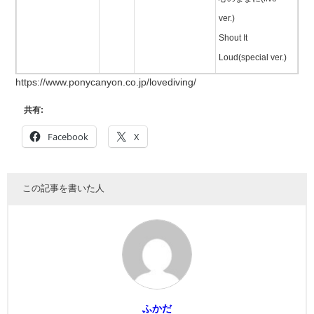
ver.)
Shout It
Loud(special ver.)
https://www.ponycanyon.co.jp/lovediving/
共有:
Facebook
X
この記事を書いた人
ふかだ