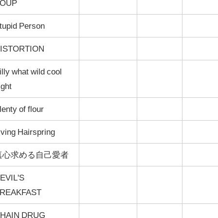
OUP
tupid Person
ISTORTION
illy what wild cool
ight
lenty of flour
iving Hairspring
真心求める自己愛者
EVIL'S
REAKFAST
HAIN DRUG