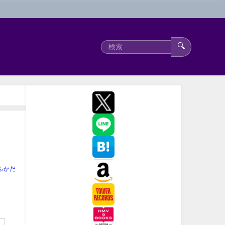
🔍
ふかだ