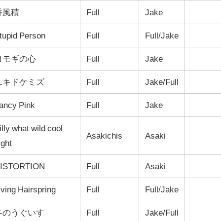
香風積
Full
Jake
tupid Person
Full
Full/Jake
ヨモギの心
Full
Jake
ユキドケミズ
Full
Jake/Full
ancy Pink
Full
Jake
illy what wild cool
Asakichis
Asaki
ight
ISTORTION
Full
Asaki
iving Hairspring
Full
Full/Jake
冬のうぐいす
Full
Jake/Full