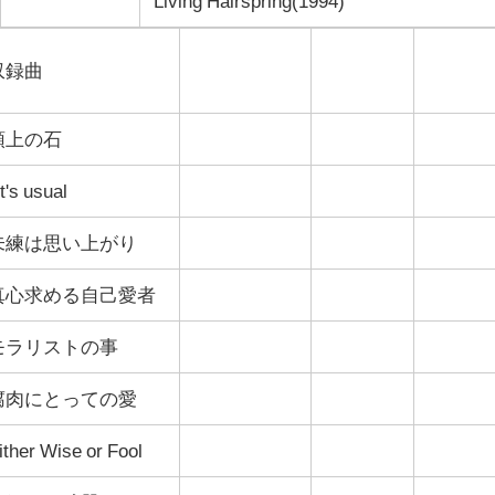
Living Hairspring(1994)
収録曲
頭上の石
t's usual
未練は思い上がり
真心求める自己愛者
モラリストの事
腐肉にとっての愛
ither Wise or Fool