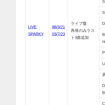
S
S
ライブ盤
D
LIVE
98/3/21
再発のみラス
SPARKY
03/7/23
B
ト3曲追加
n
P
L
D
B
C