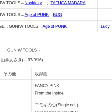
IW TOOLS→
Nookicky
、、
TAFUCA MADARA
IW TOOLS→
Age of PUNK
、
BUG
GE→GUNIW TOOLS→
Age of PUNK
Lucy
→GUNIW TOOLS→
.山鼻あさき(～97/9/16)
その他
収録曲
FANCY PINK
From the Inside
ヨモギの心(Single edit)