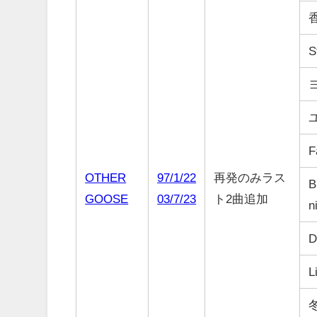
S
F
OTHER
97/1/22
再発のみラス
B
GOOSE
03/7/23
ト2曲追加
n
D
L