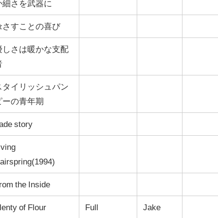
か細さを武器に
傘さすことの喜び
優しさは暖かな支配
者
スタイリッシュパン
ピーの青年期
ade story
iving
airspring(1994)
rom the Inside
lenty of Flour
Full
Jake