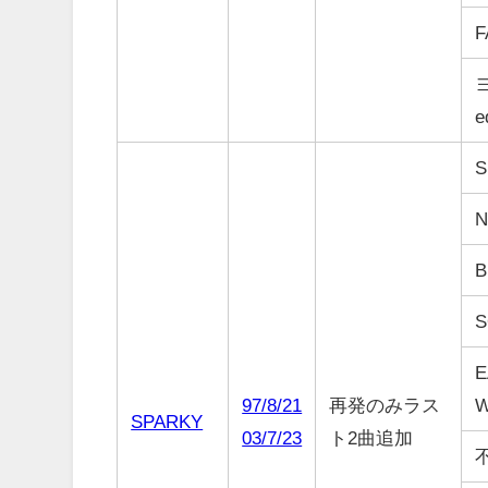
F
ヨ
e
S
N
B
S
E
97/8/21
再発のみラス
SPARKY
03/7/23
ト2曲追加