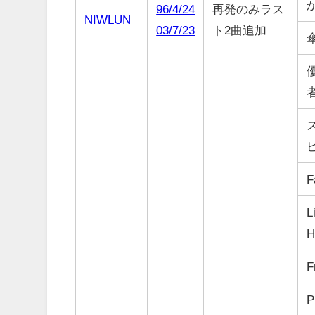
96/4/24
再発のみラス
NIWLUN
03/7/23
ト2曲追加
F
L
H
F
P