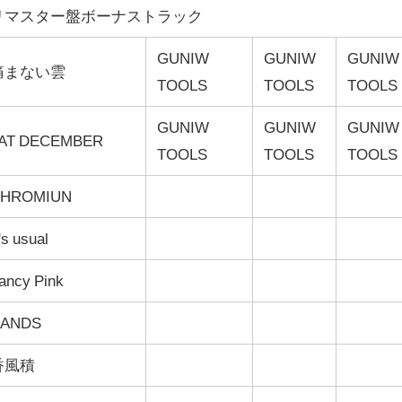
リマスター盤ボーナストラック
GUNIW
GUNIW
GUNIW
痛まない雲
TOOLS
TOOLS
TOOLS
GUNIW
GUNIW
GUNIW
AT DECEMBER
TOOLS
TOOLS
TOOLS
HROMIUN
t's usual
ancy Pink
ANDS
香風積