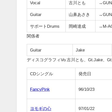
Vocal
古川とも
→GUN
Guitar
山鼻あさき
→GUN
サポートDrums
岡崎達成
→M-A
関係者
Guitar
Jake
ディスコグラフィ
Vo.古川とも、Gt.Jake、Gt
CDシングル
発売日
FancyPink
96/10/23
ヨモギの心
97/01/22