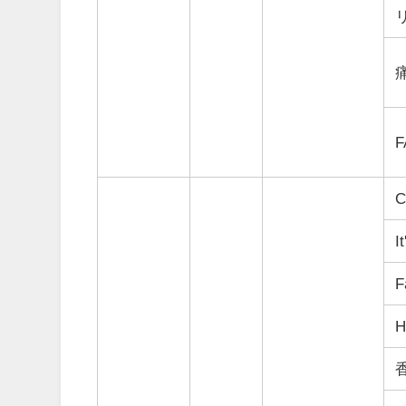
F
C
I
F
H