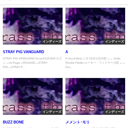
インディーズ
インディーズ
STRAY PIG VANGUARD
A
STRAY PIG VANGUARD Vocal KAZUSHI カズ
A Vocal Nimo ニモ 03月13日A型 →→ Violin
シ →Ar-Page→ROUAGE→STRAY
Rookie Fiddler ルーキー・フィドラー O型 →→
PIG→STRAY P...
Gui...
インディーズ
インディーズ
BUZZ BONE
メメント･モリ