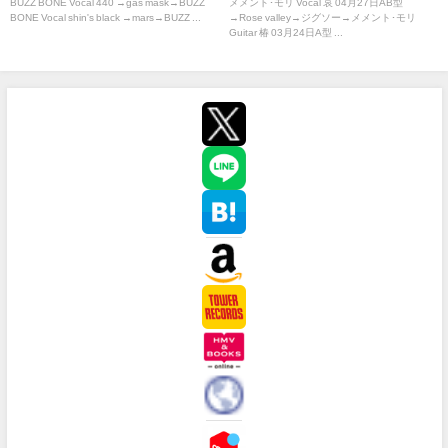
BUZZ BONE Vocal 440 →gas mask→BUZZ
メメント･モリ Vocal 哀 04月27日AB型
BONE Vocal shin's black →mars→BUZZ ...
→Rose valley→ジグソー→メメント･モリ
Guitar 椿 03月24日A型 ...