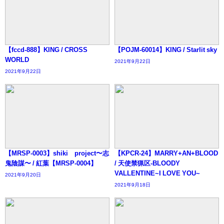
【fccd-888】KING / CROSS
【POJM-60014】KING / Starlit sky
WORLD
2021年9月22日
2021年9月22日
【MRSP-0003】shiki∞project〜志
【KPCR-24】MARRY+AN+BLOOD
鬼陰謀〜 / 紅葉【MRSP-0004】
/ 天使禁猟区-BLOODY
VALLENTINE~I LOVE YOU~
2021年9月20日
2021年9月18日