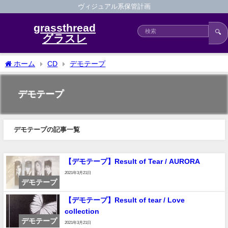
ヴィジュアル系保管計画
grassthread
🔍
グラスレ
ホーム
CD
デモテープ
デモテープ
デモテープの記事一覧
【デモテープ】Result of Tear / AURORA
2021年3月21日
デモテープ
【デモテープ】Result of tear / Love
collection
デモテープ
2021年3月21日