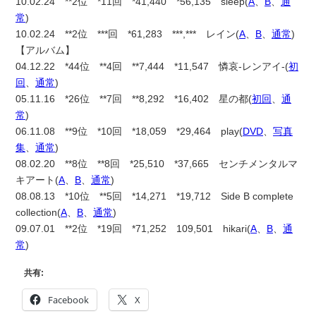
10.02.24 **2位 *11回 *41,440 *56,135 sleep(
A
、
B
、
通
常
)
10.02.24 **2位 ***回 *61,283 ***,*** レイン(
A
、
B
、
通常
)
【アルバム】
04.12.22 *44位 **4回 **7,444 *11,547 憐哀-レンアイ-(
初
回
、
通常
)
05.11.16 *26位 **7回 **8,292 *16,402 星の都(
初回
、
通
常
)
06.11.08 **9位 *10回 *18,059 *29,464 play(
DVD
、
写真
集
、
通常
)
08.02.20 **8位 **8回 *25,510 *37,665 センチメンタルマ
キアート(
A
、
B
、
通常
)
08.08.13 *10位 **5回 *14,271 *19,712 Side B complete
collection(
A
、
B
、
通常
)
09.07.01 **2位 *19回 *71,252 109,501 hikari(
A
、
B
、
通
常
)
共有:
Facebook
X