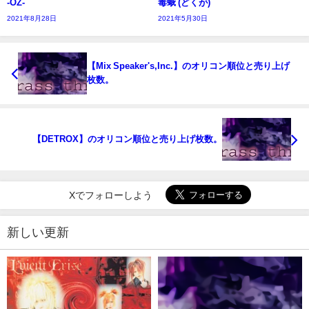
-OZ-
毒蛾 (どくが)
2021年8月28日
2021年5月30日
【Mix Speaker's,Inc.】のオリコン順位と売り上げ
枚数。
【DETROX】のオリコン順位と売り上げ枚数。
Xでフォローしよう
新しい更新