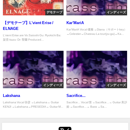
デモテープ
インディーズ
【デモテープ】L'vient Erise /
Kar'MariA
ELNAGE
Kar'MariA Vocal 優雅 →Diana（サポートkey）
→Celestier→Chateau La tour(yu-ga)→Ka...
L'vient Erise are Vo:Satoshi Gu: Ryokichi Ba:
架歪-kazu- Dr: 聖蘭 Produced...
インディーズ
インディーズ
Lakshana
Sacrifice...
Lakshana Vocal 弥彦 →Lakshana→ Guitar
Sacrifice... Vocal 憬 →Sacrifice...→ Guitar 美沙
KENJI →Lakshana→PRESEDIA→ Guitar M...
姫 →Sacrifice...→ Bass →Sa...