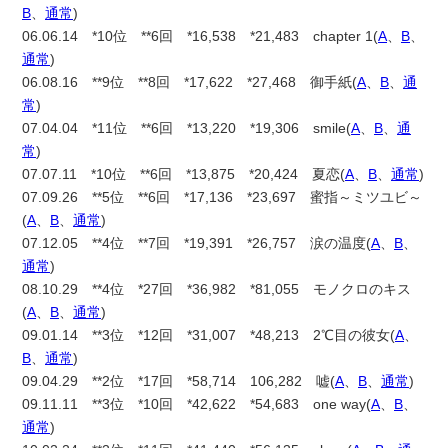
B
、
通常
)
06.06.14 *10位 **6回 *16,538 *21,483 chapter 1(
A
、
B
、
通常
)
06.08.16 **9位 **8回 *17,622 *27,468 御手紙(
A
、
B
、
通
常
)
07.04.04 *11位 **6回 *13,220 *19,306 smile(
A
、
B
、
通
常
)
07.07.11 *10位 **6回 *13,875 *20,424 夏恋(
A
、
B
、
通常
)
07.09.26 **5位 **6回 *17,136 *23,697 蜜指～ミツユビ～
(
A
、
B
、
通常
)
07.12.05 **4位 **7回 *19,391 *26,757 涙の温度(
A
、
B
、
通常
)
08.10.29 **4位 *27回 *36,982 *81,055 モノクロのキス
(
A
、
B
、
通常
)
09.01.14 **3位 *12回 *31,007 *48,213 2℃目の彼女(
A
、
B
、
通常
)
09.04.29 **2位 *17回 *58,714 106,282 嘘(
A
、
B
、
通常
)
09.11.11 **3位 *10回 *42,622 *54,683 one way(
A
、
B
、
通常
)